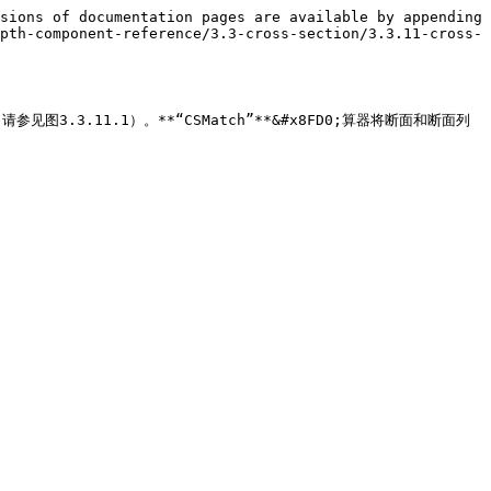
sions of documentation pages are available by appending 
pth-component-reference/3.3-cross-section/3.3.11-cross-
参见图3.3.11.1）。**“CSMatch”**&#x8FD0;算器将断面和断面列