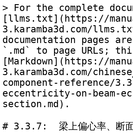
> For the complete docu
[llms.txt](https://manu
3.karamba3d.com/llms.tx
documentation pages are
`.md` to page URLs; thi
[Markdown](https://manu
3.karamba3d.com/chinese
component-reference/3.3
eccentricity-on-beam-ec
section.md).

# 3.3.7:  梁上偏心率、断面偏心